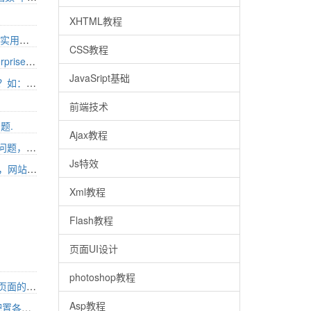
XHTML教程
asp短信接口源码 比较简单但也挺实用用的（两个写法）
CSS教程
windows server 2008 r2 x64 enterprise service pack1中aspjpeg.dll安装
JavaSript基础
asp中特殊字符都是用什么表示的？如：CHR（10） = 换行符
前端技术
题.
Ajax教程
用w3Socket替代xmlhttp后的有关问题，高手Help
Js特效
小弟我用的是godaddy win服务器，网站受到黑客攻击了，怎么办
Xml教程
Flash教程
页面UI设计
photoshop教程
在 IntelliJ IDEA 中，Tomcat 配置页面的各部分含义是什么
Asp教程
在 IntelliJ IDEA 中，Project项目配置各项分别是什么意思