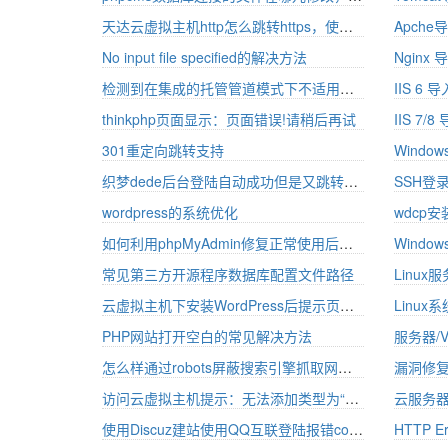
天达云虚拟主机http怎么跳转https，使用伪静态实现
Apche
No input file specified的解决方法
Nginx
检测到在集成的托管管道模式下不适用的ASP.NET设置的解决方法(转)
IIS 6
thinkphp页面显示：页面错误!请稍后再试
IIS 7
301重定向跳转支持
织梦dede后台登陆自动成功但是又跳转到登陆页怎么解决？
SSH登录
wordpress的系统优化
wdcp
如何利用phpMyAdmin修复正常使用后出错的数据表-天达云
常见第三方开源程序数据库配置文件路径
云虚拟主机下安装WordPress后提示页面存在循环重定向问题
Linu
PHP网站打开空白的常见解决方法
怎么样通过robots屏蔽搜索引擎抓取网站内容
漏洞修
访问云虚拟主机提示：无法添加类型为“add”的重复集合项
云服务
使用Discuz建站使用QQ互联登陆报错connect_error_code_0的解决办法
HTTP 