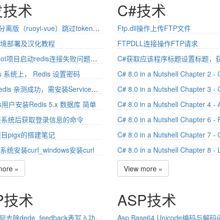
发技术
C#技术
若依vue分离版（ruoyi-vue）跳过token验证，设置白名单
Ftp.dll操作上传FTP文件
er环境部署及汉化教程
FTPDLL连接操作FTP请求
springboot项目启动redis连接失败问题记录RedisException 如：vue-element前后端有来商城后端启动问题
ws 系统上， Redis 设置密码
​C#操作redis​ 亲测成功，需安装ServiceStack.Redis
ws用户安装Redis 5.x 数据库 简单
装系统后获取登录信息的命令
目pigx的搭建笔记
s系统安装curl_windows安装curl
more »
View more »
P技术
ASP技术
DEDE如何去除dede_feedback表写入功能 关闭留言表写入功能