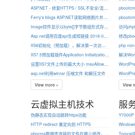
ASP.NET - 修复HTTPS / SSL不安全/混合内容警告
Ferry's blogs ASP.NET读取网络图片并在页面上显示
Image控件显示以byte[]字节数组形式存在的图片
Asp.net调用百度api生成短链接 2018-01-12更新
IIS8初始化（预加载），解决第一次访问慢，程序池被回收问题
IIS7.5预加载插件Application Initialization及UI管理工具 IIS7.5预加载插件Application Initialization及UI管理工具
解决Wo
设置IIS7文件上传的最大大小 maxAllowedContentLength，maxRequestLength
asp.net利用winrar 压缩文件 和解压文件
View more »
View 
云虚拟主机技术
服
伪静态实现自动跳转https功能
HTTP redirect 重定向到 HTTPS
Window
phpcms数据库连接的文件在哪儿修改，一共要修改2处
Tomca