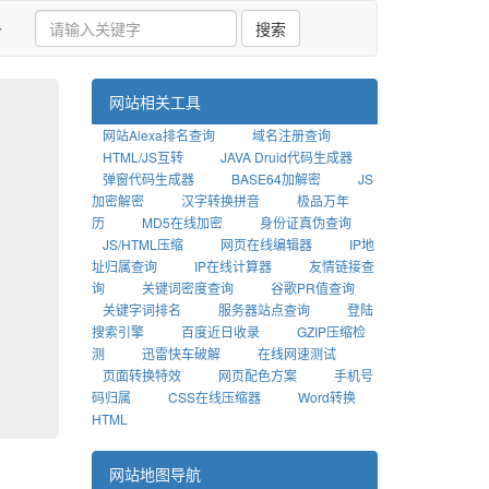
搜索
网站相关工具
网站Alexa排名查询
域名注册查询
HTML/JS互转
JAVA Druid代码生成器
弹窗代码生成器
BASE64加解密
JS
加密解密
汉字转换拼音
极品万年
历
MD5在线加密
身份证真伪查询
JS/HTML压缩
网页在线编辑器
IP地
址归属查询
IP在线计算器
友情链接查
询
关键词密度查询
谷歌PR值查询
关键字词排名
服务器站点查询
登陆
搜索引擎
百度近日收录
GZIP压缩检
测
迅雷快车破解
在线网速测试
页面转换特效
网页配色方案
手机号
码归属
CSS在线压缩器
Word转换
HTML
网站地图导航