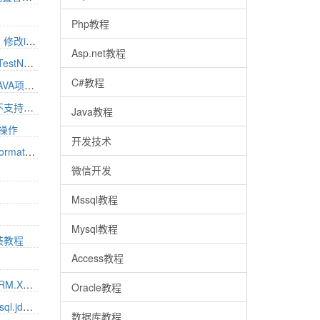
Php教程
IDEA加载项目缓慢问题解决方案，修改idea对java配置内存使用大小 idea 内存配置
Asp.net教程
groups/excludedGroups require TestNG, JUnit48+ or JUnit 5 on project test classpath
C#教程
apache-maven安装 用于若依等JAVA项目打包
重装系统后，IDEA 项目GIT更新不支持了怎么办
Java教程
块操作
开发技术
若依报错throws java.lang.ClassFormatError accessible: module java.base does not “opens java.lang“
微信开发
Mssql教程
Mysql教程
安装教程
Access教程
在导入的项目中修复IDEA加载PORM.XML失败依赖项问题
Oracle教程
IDEA连接MYSQL8问题，com.mysql.jdbc.exceptions.jdbc4.MySQLNonTransientConnectionException异常解决方法
数据库教程