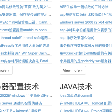
pbootcms网站修改导航“首页”改为英文“Home”
ASP生成唯一随机数的三种方法
pbootcms安装出错，保存授权码时提示unable to open database file
访问phpMyAdmin网站管理出错，Cannot start session without errors, please check errors given in your PHP and/or webserver log file 处理访问：重置temp权限，当场生效恢复正常。
修改pbootcms设置提示unable to open database file
php non-thread-safe和thread-safe这两个版本有何区别？
asp 排序效果怎么做的
rdPress程序占用过大资源的方法
事务程序与数据库触发器的有关问
WordPress太耗资源？WP Super Cache详细设置教程 为WordPress开启全站预缓存
WordPress内存耗尽错误解决办法 Fatal error: Allowed memory size of 67108864 bytes exhausted (tried to allocate 1203208 bytes)
more »
View more »
务器配置技术
JAVA技术
Y7000P 2022的windows 11更新驱动Realtek - Net - 10.50.511.2021导致上不了网
idea怎么取消commit
s Server 通过IIS配置伪静态
t导入证书支持https访问教程