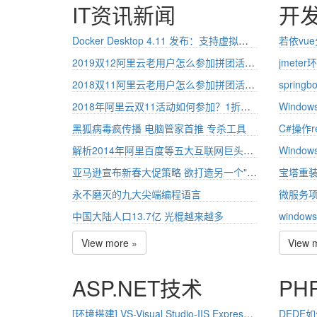
IT资讯新闻
开
Docker Desktop 4.11 发布：支持虚拟桌面、Mac 权限更改和新扩展
2019双12阿里云老用户怎么参加拼团活动 老用户拼团方法
jmet
2018双11阿里云老用户怎么参加拼团活动 老用户拼团方法
2018年阿里云双11活动如何参加？1折优惠大攻略
Windo
黑狐病毒疯传播 电脑管家首推 专杀工具
解析2014年阿里百度等五大互联网巨头深度布局
Windo
亚马逊宣布新春大促策略 欲打造另一个"黑五"
宝塔重
永不磨灭的九大尖端编程语言
微服务项
中国大陆人口13.7亿 光棍越来越多
window
View more »
View 
ASP.NET技术
PH
[环境搭建] VS-Visual Studio-IIS Express 支持局域网访问 远程调试